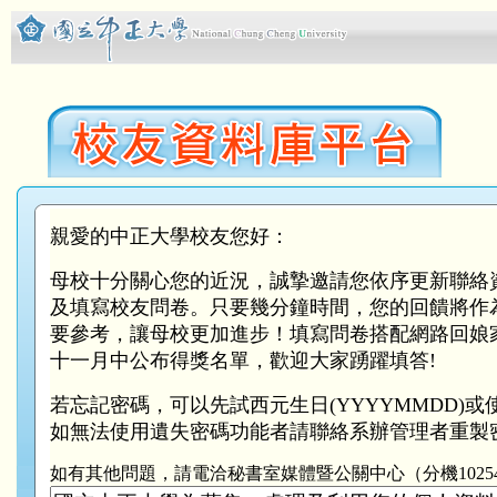
親愛的中正大學校友您好：
母校十分關心您的近況，誠摯邀請您依序更新聯絡
及填寫校友問卷。只要幾分鐘時間，您的回饋將作
要參考，讓母校更加進步！填寫問卷搭配網路回娘
十一月中公布得獎名單，歡迎大家踴躍填答!
若忘記密碼，可以先試西元生日(YYYYMMDD)
如無法使用遺失密碼功能者請聯絡系辦管理者重製
如有其他問題，請電洽秘書室媒體暨公關中心（分機10254